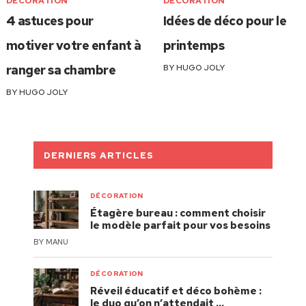
DÉCORATION
DÉCORATION
4 astuces pour
Idées de déco pour le
motiver votre enfant à
printemps
ranger sa chambre
BY
HUGO JOLY
BY
HUGO JOLY
DERNIERS ARTICLES
DÉCORATION
Étagère bureau : comment choisir
le modèle parfait pour vos besoins
BY
MANU
DÉCORATION
Réveil éducatif et déco bohème :
le duo qu’on n’attendait …