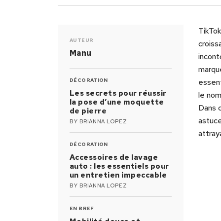
TikTok
AUTEUR
croiss
Manu
incont
marque
DÉCORATION
essent
Les secrets pour réussir
le nom
la pose d’une moquette
Dans c
de pierre
astuce
BY
BRIANNA LOPEZ
attraya
DÉCORATION
Accessoires de lavage
auto : les essentiels pour
un entretien impeccable
BY
BRIANNA LOPEZ
EN BREF