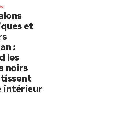
ON
alons
iques et
rs
an :
d les
s noirs
tissent
 intérieur