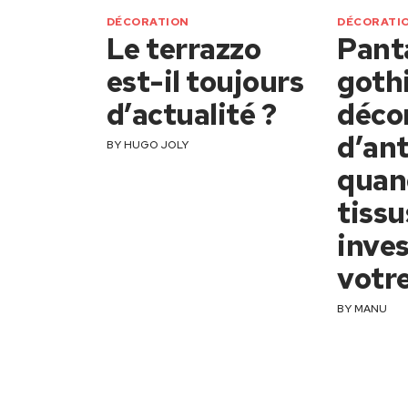
DÉCORATION
DÉCORATI
Le terrazzo
Pant
est-il toujours
goth
d’actualité ?
déco
d’ant
BY
HUGO JOLY
quan
tissu
inves
votre
BY
MANU