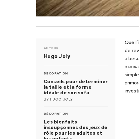
Que l’
AUTEUR
de rev
Hugo Joly
a beso
mauvai
DÉCORATION
simple
Conseils pour déterminer
primor
la taille et la forme
invest
idéale de son sofa
BY
HUGO JOLY
DÉCORATION
Les bienfaits
insoupçonnés des jeux de
rôle pour les adultes et
les enfants