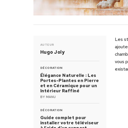
Les st
AUTEUR
ajoute
Hugo Joly
chambr
vous p
DÉCORATION
exista
Élégance Naturelle : Les
Portes-Plantes en Pierre
et en Céramique pour un
Intérieur Raffiné
BY
MANU
DÉCORATION
Guide complet pour
installer votre téléviseur
à l’aide d’un support