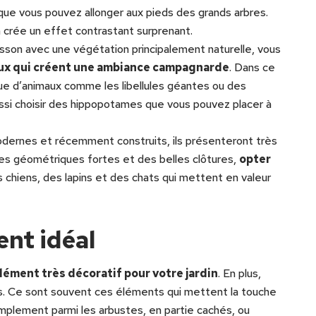
que vous pouvez allonger aux pieds des grands arbres.
a crée un effet contrastant surprenant.
uisson avec une végétation principalement naturelle, vous
ux qui créent une ambiance campagnarde
. Dans ce
ue d’animaux comme les libellules géantes ou des
ssi choisir des hippopotames que vous pouvez placer à
modernes et récemment construits, ils présenteront très
es géométriques fortes et des belles clôtures,
opter
hiens, des lapins et des chats qui mettent en valeur
nt idéal
lément très décoratif pour votre jardin
. En plus,
dins. Ce sont souvent ces éléments qui mettent la touche
simplement parmi les arbustes, en partie cachés, ou