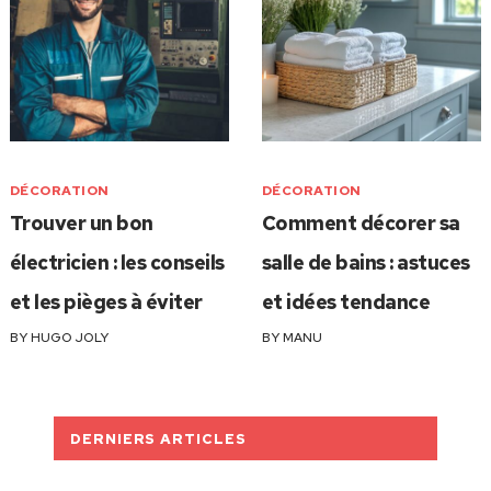
DÉCORATION
DÉCORATION
Trouver un bon
Comment décorer sa
électricien : les conseils
salle de bains : astuces
et les pièges à éviter
et idées tendance
BY
HUGO JOLY
BY
MANU
DERNIERS ARTICLES