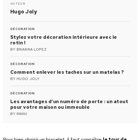
AUTEUR
Hugo Joly
DÉCORATION
Stylez votre décoration intérieure avec le
rotin !
BY
BRIANNA LOPEZ
DÉCORATION
Comment enlever les taches sur un matelas ?
BY
HUGO JOLY
DÉCORATION
Les avantages d’un numéro de porte : un atout
pour votre maison ou immeuble
BY
MANU
Pour bien choisir un bracelet, il faut connaître
le tour de