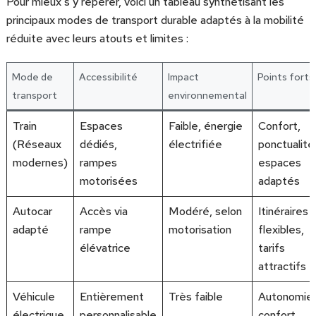
Pour mieux s’y repérer, voici un tableau synthétisant les
principaux modes de transport durable adaptés à la mobilité
réduite avec leurs atouts et limites :
Mode de
Accessibilité
Impact
Points forts
transport
environnemental
Train
Espaces
Faible, énergie
Confort,
(Réseaux
dédiés,
électrifiée
ponctualité
modernes)
rampes
espaces
motorisées
adaptés
Autocar
Accès via
Modéré, selon
Itinéraires
adapté
rampe
motorisation
flexibles,
élévatrice
tarifs
attractifs
Véhicule
Entièrement
Très faible
Autonomie,
électrique
personnalisable
confort,