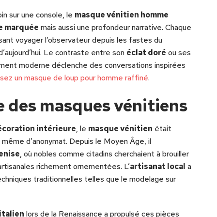
in sur une console, le
masque vénitien homme
ue marquée
mais aussi une profondeur narrative. Chaque
isant voyager l’observateur depuis les fastes du
d’aujourd’hui. Le contraste entre son
éclat doré
ou ses
lement moderne déclenche des conversations inspirées
ssez un masque de loup pour homme raffiné
.
ine des masques vénitiens
coration intérieure
, le
masque vénitien
était
is même d’anonymat. Depuis le Moyen Âge, il
enise
, où nobles comme citadins cherchaient à brouiller
artisanales richement ornementées. L’
artisanat local
a
chniques traditionnelles telles que le modelage sur
italien
lors de la Renaissance a propulsé ces pièces