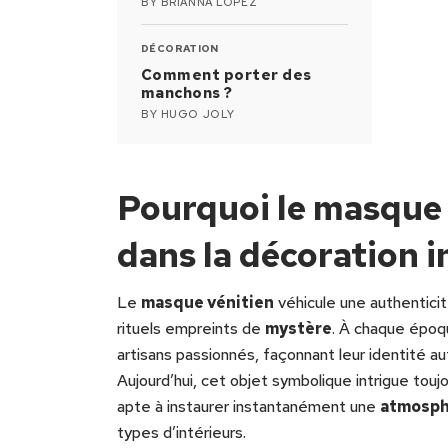
BY
BRIANNA LOPEZ
DÉCORATION
Comment porter des
manchons ?
BY
HUGO JOLY
Pourquoi le masque 
dans la décoration i
Le
masque vénitien
véhicule une authenticité
rituels empreints de
mystère
. À chaque époq
artisans passionnés, façonnant leur identité au
Aujourd’hui, cet objet symbolique intrigue touj
apte à instaurer instantanément une
atmosph
types d’intérieurs.