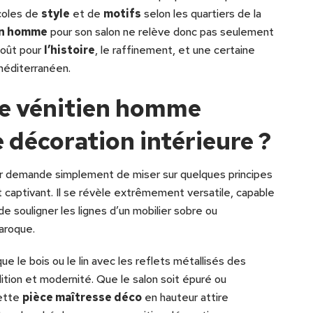
écoles de
style
et de
motifs
selon les quartiers de la
en homme
pour son salon ne relève donc pas seulement
goût pour
l’histoire
, le raffinement, et une certaine
 méditerranéen.
 vénitien homme
e décoration intérieure ?
ur demande simplement de miser sur quelques principes
 captivant. Il se révèle extrêmement versatile, capable
 souligner les lignes d’un mobilier sobre ou
baroque.
ue le bois ou le lin avec les reflets métallisés des
dition et modernité. Que le salon soit épuré ou
cette
pièce maîtresse déco
en hauteur attire