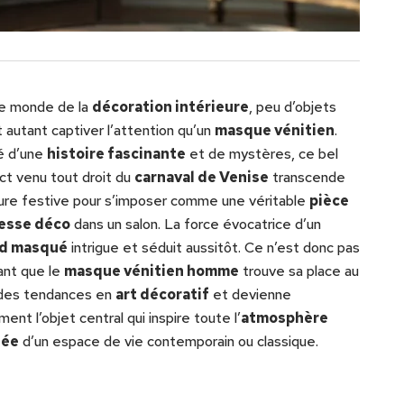
le monde de la
décoration intérieure
, peu d’objets
 autant captiver l’attention qu’un
masque vénitien
.
é d’une
histoire fascinante
et de mystères, ce bel
ct venu tout droit du
carnaval de Venise
transcende
lure festive pour s’imposer comme une véritable
pièce
esse déco
dans un salon. La force évocatrice d’un
rd masqué
intrigue et séduit aussitôt. Ce n’est donc pas
ant que le
masque vénitien homme
trouve sa place au
des tendances en
art décoratif
et devienne
ment l’objet central qui inspire toute l’
atmosphère
née
d’un espace de vie contemporain ou classique.