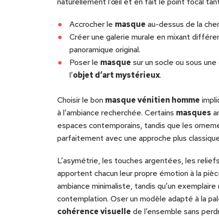
naturellement l’œil et en fait le point focal t
Accrocher le
masque
au-dessus de la che
Créer une galerie murale en mixant différ
panoramique original.
Poser le
masque
sur un socle ou sous une 
l’
objet d’art mystérieux
.
Choisir le bon
masque vénitien homme
impli
à l’ambiance recherchée. Certains
masques
ar
espaces contemporains, tandis que les ornemen
parfaitement avec une approche plus classique
L’asymétrie, les touches argentées, les reliefs
apportent chacun leur propre émotion à la piè
ambiance minimaliste, tandis qu’un exemplaire r
contemplation. Oser un modèle adapté à la pal
cohérence visuelle
de l’ensemble sans perd