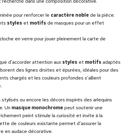
ant recherché dans une composition décorative.
minée pour renforcer le
caractère noble
de la pièce.
ents
styles
et
motifs
de masques pour un effet
cloche en verre pour jouer pleinement la carte de
que d’accorder attention aux
styles
et
motifs
adaptés
borent des lignes droites et épurées, idéales pour des
ts chargés et les couleurs profondes s’allient
.
 stylisés ou encore les décors inspirés des arlequins
ce. Un
masque monochrome
peut soutenir une
ichement peint stimule la curiosité et invite à la
ette de couleurs existante permet d’assurer la
re en audace décorative.