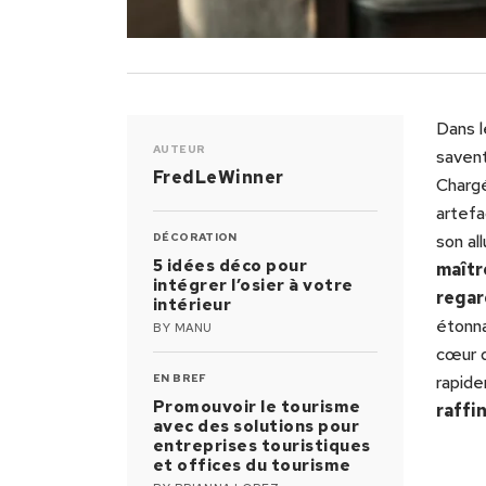
Dans 
AUTEUR
savent
FredLeWinner
Charg
artefa
DÉCORATION
son al
5 idées déco pour
maîtr
intégrer l’osier à votre
rega
intérieur
étonn
BY
MANU
cœur 
EN BREF
rapide
Promouvoir le tourisme
raffi
avec des solutions pour
entreprises touristiques
et offices du tourisme