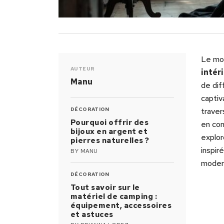
Le mon
AUTEUR
intér
Manu
de dif
captiv
DÉCORATION
traver
Pourquoi offrir des
en con
bijoux en argent et
explo
pierres naturelles ?
inspir
BY
MANU
modern
DÉCORATION
Tout savoir sur le
matériel de camping :
équipement, accessoires
et astuces