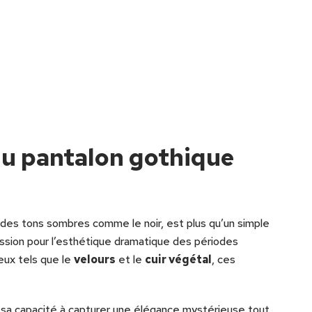
du pantalon gothique
 des tons sombres comme le noir, est plus qu’un simple
assion pour l’esthétique dramatique des périodes
eux tels que le
velours
et le
cuir végétal
, ces
t sa capacité à capturer une élégance mystérieuse tout