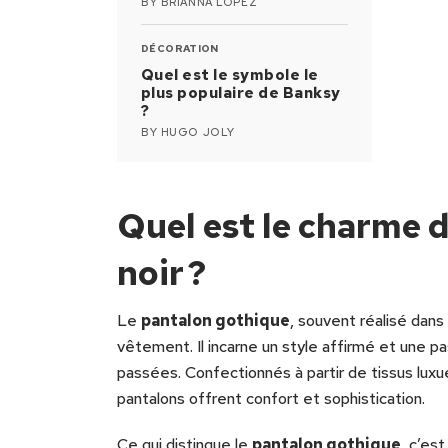
BY
BRIANNA LOPEZ
DÉCORATION
Quel est le symbole le
plus populaire de Banksy
?
BY
HUGO JOLY
Quel est le charme 
noir ?
Le
pantalon gothique
, souvent réalisé dans
vêtement. Il incarne un style affirmé et une p
passées. Confectionnés à partir de tissus luxu
pantalons offrent confort et sophistication.
Ce qui distingue le
pantalon gothique
, c’es