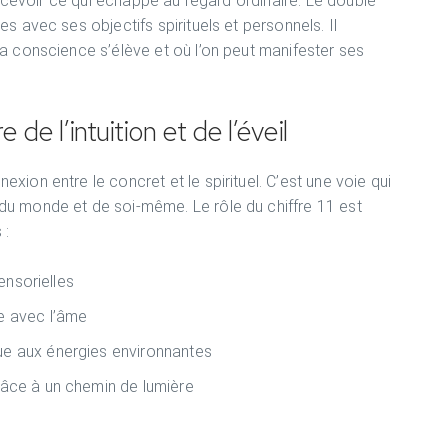
percevoir ce qui échappe au regard ordinaire. Le double
s avec ses objectifs spirituels et personnels. Il
a conscience s’élève et où l’on peut manifester ses
e de l’intuition et de l’éveil
ion entre le concret et le spirituel. C’est une voie qui
du monde et de soi-même. Le rôle du chiffre 11 est
 :
sensorielles
ée avec l’âme
ue aux énergies environnantes
râce à un chemin de lumière