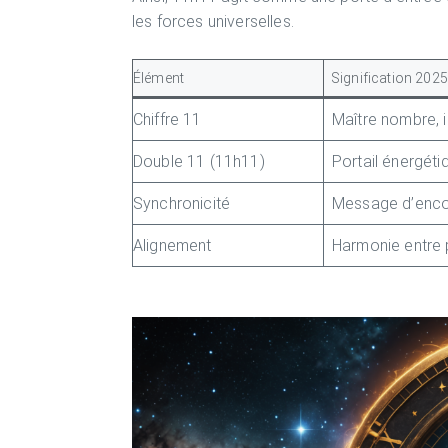
les forces universelles.
Élément
Signification 2025
Chiffre 11
Maître nombre, in
Double 11 (11h11)
Portail énergéti
Synchronicité
Message d’enco
Alignement
Harmonie entre 