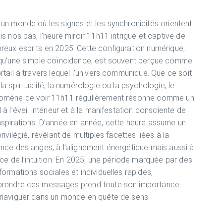
un monde où les signes et les synchronicités orientent
is nos pas, l’heure miroir 11h11 intrigue et captive de
eux esprits en 2025. Cette configuration numérique,
 qu’une simple coïncidence, est souvent perçue comme
rtail à travers lequel l’univers communique. Que ce soit
la spiritualité, la numérologie ou la psychologie, le
omène de voir 11h11 régulièrement résonne comme un
 à l’éveil intérieur et à la manifestation consciente de
spirations. D’année en année, cette heure assume un
privilégié, révélant de multiples facettes liées à la
nce des anges, à l’alignement énergétique mais aussi à
rce de l’intuition. En 2025, une période marquée par des
formations sociales et individuelles rapides,
rendre ces messages prend toute son importance
naviguer dans un monde en quête de sens.