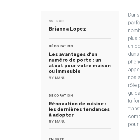
Dans 
AUTEUR
parfo
Brianna Lopez
nombr
plus
un po
DÉCORATION
dans 
Les avantages d’un
numéro de porte : un
phén
atout pour votre maison
appel
ou immeuble
nos a
BY
MANU
rôle 
guida
DÉCORATION
la fo
Rénovation de cuisine :
trans
les dernières tendances
à adopter
comp
BY
MANU
pour 
EN BREF