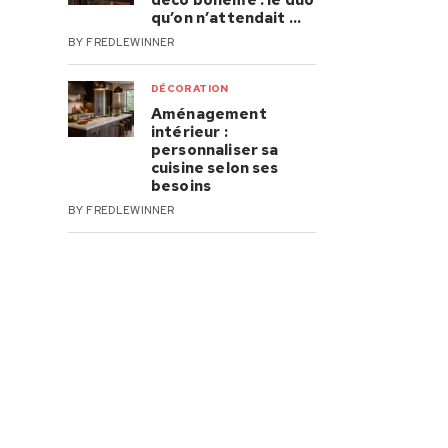
déco bohème : le duo
qu’on n’attendait …
BY
FREDLEWINNER
DÉCORATION
Aménagement
intérieur :
personnaliser sa
cuisine selon ses
besoins
BY
FREDLEWINNER