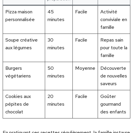
Pizza maison
45
Facile
Activité
personnalisée
minutes
conviviale en
famille
Soupe créative
30
Facile
Repas sain
aux légumes
minutes
pour toute la
famille
Burgers
50
Moyenne
Découverte
végétariens
minutes
de nouvelles
saveurs
Cookies aux
20
Facile
Goûter
pépites de
minutes
gourmand
chocolat
des enfants
En pratiquant ces recettes régulièrement, la famille instaure