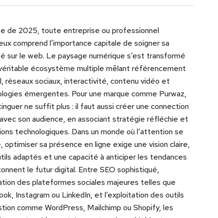
be de 2025, toute entreprise ou professionnel
eux comprend l’importance capitale de soigner sa
lité sur le web. Le paysage numérique s’est transformé
véritable écosystème multiple mêlant référencement
l, réseaux sociaux, interactivité, contenu vidéo et
ologies émergentes. Pour une marque comme Purwaz,
tinguer ne suffit plus : il faut aussi créer une connection
 avec son audience, en associant stratégie réfléchie et
ions technologiques. Dans un monde où l’attention se
e, optimiser sa présence en ligne exige une vision claire,
tils adaptés et une capacité à anticiper les tendances
çonnent le futur digital. Entre SEO sophistiqué,
ation des plateformes sociales majeures telles que
ok, Instagram ou LinkedIn, et l’exploitation des outils
tion comme WordPress, Mailchimp ou Shopify, les