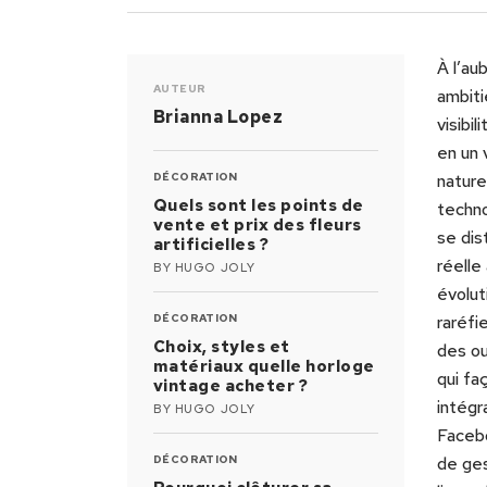
À l’au
AUTEUR
ambiti
Brianna Lopez
visibi
en un 
DÉCORATION
nature
Quels sont les points de
techn
vente et prix des fleurs
se dis
artificielles ?
réelle
BY
HUGO JOLY
évolut
DÉCORATION
raréfi
Choix, styles et
des ou
matériaux quelle horloge
qui fa
vintage acheter ?
intégr
BY
HUGO JOLY
Facebo
DÉCORATION
de ges