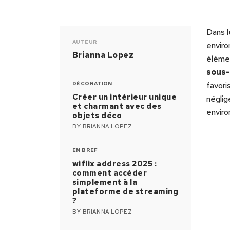
Dans l
AUTEUR
enviro
Brianna Lopez
élémen
sous
DÉCORATION
favori
Créer un intérieur unique
néglig
et charmant avec des
enviro
objets déco
BY
BRIANNA LOPEZ
EN BREF
wiflix address 2025 :
comment accéder
simplement à la
plateforme de streaming
?
BY
BRIANNA LOPEZ